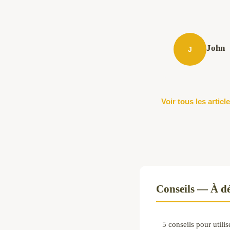
John
J
Voir tous les artic
Conseils — À dé
5 conseils pour utili