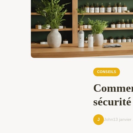
CONSEILS
Comment 
sécurité 
John
13 janvier
J