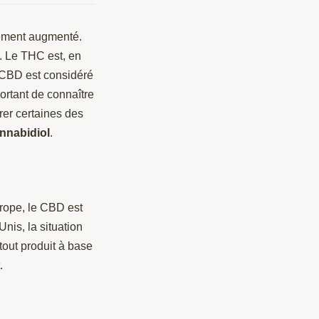
blement augmenté.
C. Le THC est, en
e CBD est considéré
ortant de connaître
orer certaines des
annabidiol
.
urope, le CBD est
nis, la situation
 tout produit à base
.