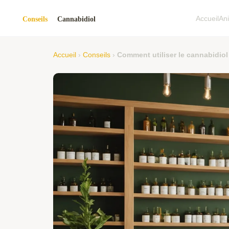
Accueil
An
Accueil
›
Conseils
›
Comment utiliser le cannabidiol 