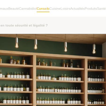
imaux
Beauté
Cannabidiol
Conseils
Cuisine
Loisirs
Actualités
Produits
Santé
en toute sécurité et légalité ?